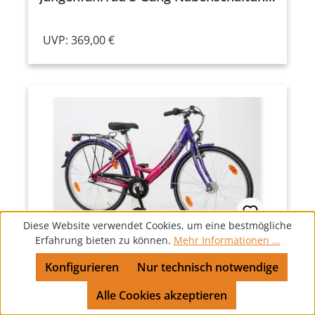
schwarz Rahmenhöhe: 32 cm
UVP: 369,00 €
Diese Website verwendet Cookies, um eine bestmögliche
Erfahrung bieten zu können.
Mehr Informationen ...
Westland 26 Zoll Damenfahrrad 3 Gang
Konfigurieren
Nur technisch notwendige
Nabenschaltung pink Rahmenhöhe: 38
cm
Alle Cookies akzeptieren
UVP: 369,00 €