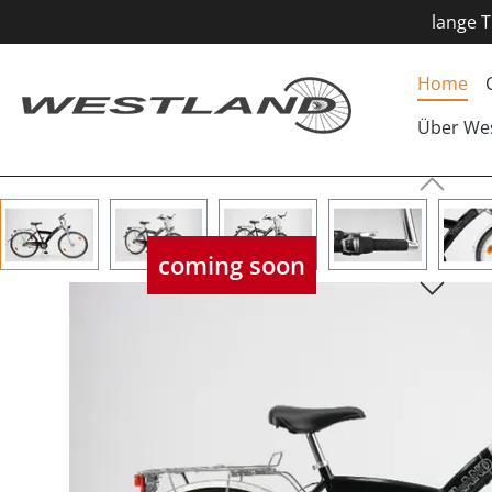
lange T
Home
Über We
Bildergalerie überspringen
coming soon