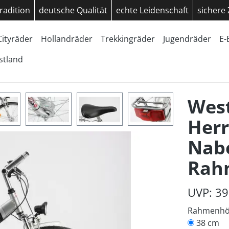
radition
deutsche Qualität
echte Leidenschaft
sichere
Cityräder
Hollandräder
Trekkingräder
Jugendräder
E-
stland
West
Herr
Nab
Rah
UVP: 39
Rahmenh
38 cm