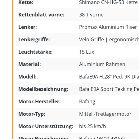
Kette:
Shimano CN-HG-53 Kette
Kettenblatt vorne:
38 T vorne
Lenker:
Promax Aluminium Riser 
Lenkergriffe:
Velo Griffe | ergonomisch
Leuchtstärke:
15 Lux
Material:
Aluminium Rahmen
Modell:
BafaE9A H.28" Ped. 9K D
Modellbezeichnung:
Bafa E9A Sport Tekking Pe
Motor-Hersteller:
Bafang
Motor-Typ:
Mittel.-Tretlagermotor
Motor-Unterstützung:
bis 25 km/h
Motor Bezeichnung:
Bafang M400 43Volt