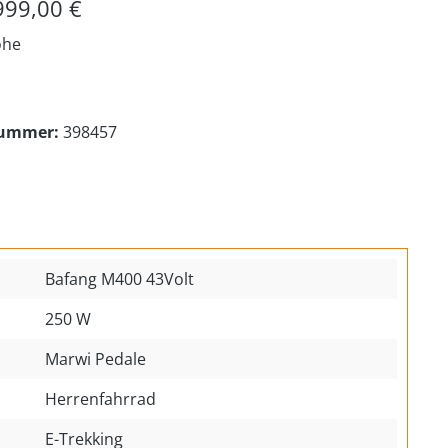
999,00 €
öhe
nummer:
398457
Bafang M400 43Volt
250 W
Marwi Pedale
Herrenfahrrad
E-Trekking