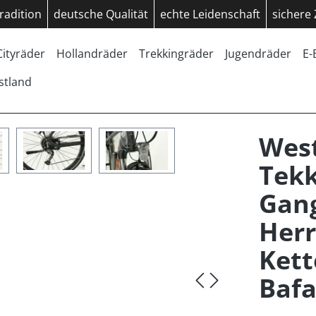
radition
deutsche Qualität
echte Leidenschaft
sichere
Cityräder
Hollandräder
Trekkingräder
Jugendräder
E-
stland
West
Tekk
Gang
Herr
Kett
Baf