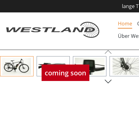
lange T
Home
Über We
Bildergalerie überspringen
coming soon