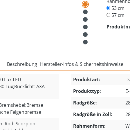
Rahmenh
53 cm
57 cm
Produkt
Beschreibung
Hersteller-Infos & Sicherheitshinweise
30 Lux LED
Produktart:
D
30 Lux;Rücklicht: AXA
Produkttyp:
E-
Radgröße:
28
 Bremshebel;Bremse
ische Felgenbremse
Radgröße in Zoll:
2
n: Rodi Scorpion
Rahmenform:
W