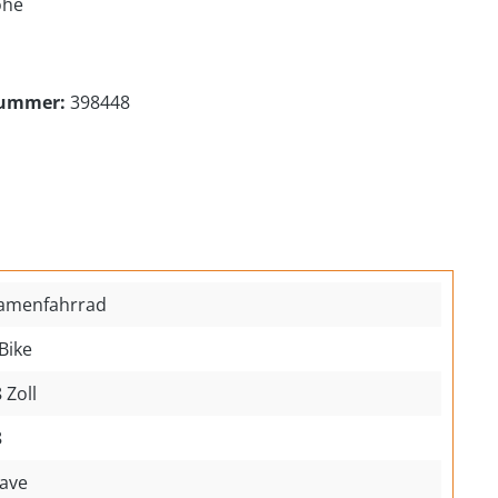
öhe
nummer:
398448
amenfahrrad
Bike
 Zoll
8
ave