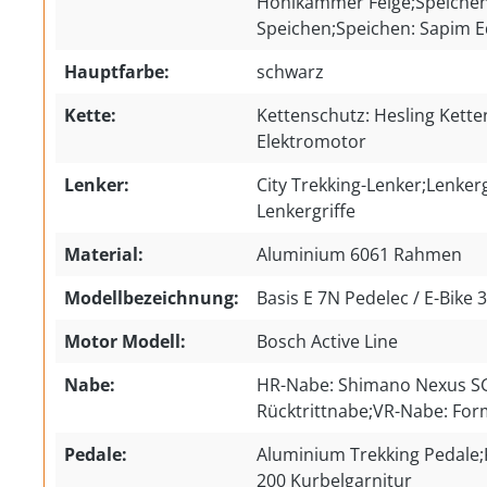
Hohlkammer Felge;Speichen:
Speichen;Speichen: Sapim E
Hauptfarbe:
schwarz
Kette:
Kettenschutz: Hesling Kette
Elektromotor
Lenker:
City Trekking-Lenker;Lenker
Lenkergriffe
Material:
Aluminium 6061 Rahmen
Modellbezeichnung:
Basis E 7N Pedelec / E-Bike
Motor Modell:
Bosch Active Line
Nabe:
HR-Nabe: Shimano Nexus S
Rücktrittnabe;VR-Nabe: Fo
Pedale:
Aluminium Trekking Pedale;
200 Kurbelgarnitur