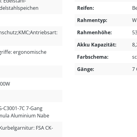
 Edelstahl-
delstahlspeichen
Reifen:
Be
Rahmentyp:
W
nschutz;KMC;Antriebsart:
Rahmenhöhe:
5
Akku Kapazität:
8,
griffe: ergonomische
Farbschema:
s
Gänge:
7
 300W
G-C3001-7C 7-Gang
rmula Aluminium Nabe
Kurbelgarnitur: FSA CK-