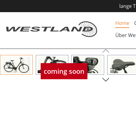
lange T
Home
Über We
Bildergalerie überspringen
coming soon