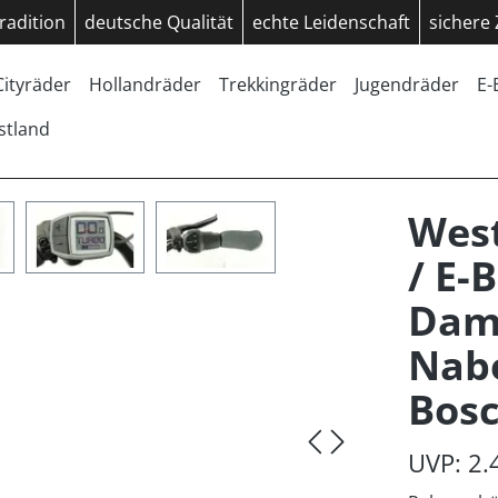
radition
deutsche Qualität
echte Leidenschaft
sichere
Cityräder
Hollandräder
Trekkingräder
Jugendräder
E-
stland
West
/ E-
Dam
Nab
Bos
UVP: 2.