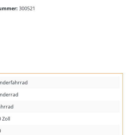
nummer:
300521
inderfahrrad
inderrad
ahrrad
 Zoll
0