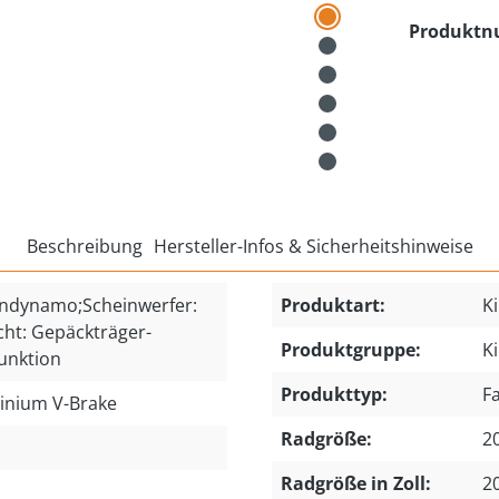
Produkt
Beschreibung
Hersteller-Infos & Sicherheitshinweise
ndynamo;Scheinwerfer:
Produktart:
K
cht: Gepäckträger-
Produktgruppe:
K
funktion
Produkttyp:
F
inium V-Brake
Radgröße:
20
Radgröße in Zoll:
2