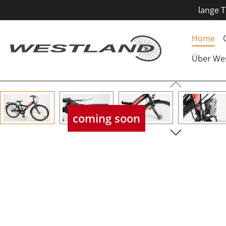
lange T
Home
Über We
Bildergalerie überspringen
coming soon