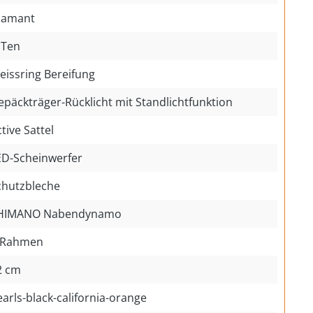
iamant
iTen
eissring Bereifung
epäckträger-Rücklicht mit Standlichtfunktion
tive Sattel
ED-Scheinwerfer
chutzbleche
HIMANO Nabendynamo
-Rahmen
2 cm
arls-black-california-orange