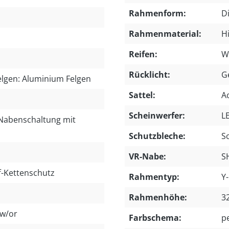
Rahmenform:
D
Rahmenmaterial:
H
Reifen:
W
Rücklicht:
G
elgen: Aluminium Felgen
Sattel:
Ac
Scheinwerfer:
L
Nabenschaltung mit
Schutzbleche:
S
VR-Nabe:
S
f-Kettenschutz
Rahmentyp:
Y
Rahmenhöhe:
3
sw/or
Farbschema:
pe