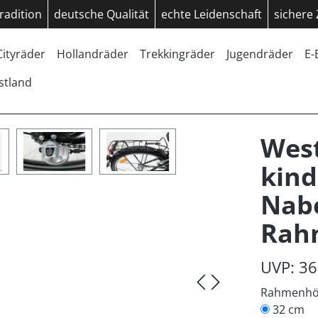
radition
deutsche Qualität
echte Leidenschaft
sichere
Cityräder
Hollandräder
Trekkingräder
Jugendräder
E-
stland
West
kind
Nab
Rah
UVP: 36
Rahmenh
32 cm