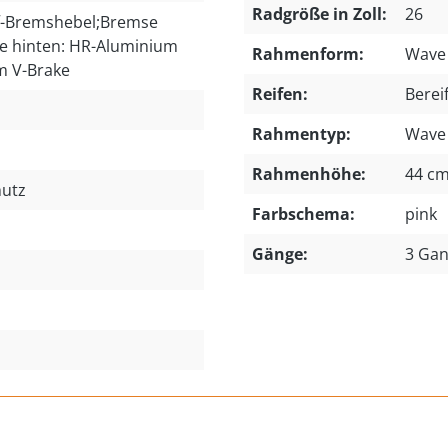
Radgröße in Zoll:
26
f-Bremshebel;Bremse
se hinten: HR-Aluminium
Rahmenform:
Wave
m V-Brake
Reifen:
Berei
Rahmentyp:
Wave
Rahmenhöhe:
44 c
hutz
Farbschema:
pink
Gänge:
3 Ga