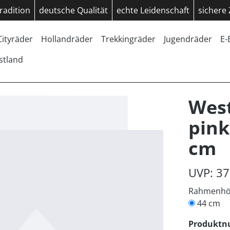
radition
deutsche Qualität
echte Leidenschaft
sichere
Cityräder
Hollandräder
Trekkingräder
Jugendräder
E-
stland
West
pink
cm
UVP: 37
Rahmenh
44 cm
Produkt