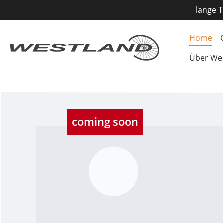
lange T
Home
Über We
Bildergalerie überspringen
coming soon