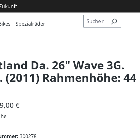
 Zukunft
Bikes
Spezialräder
land Da. 26" Wave 3G.
. (2011) Rahmenhöhe: 44
9,00 €
öhe
nummer:
300278