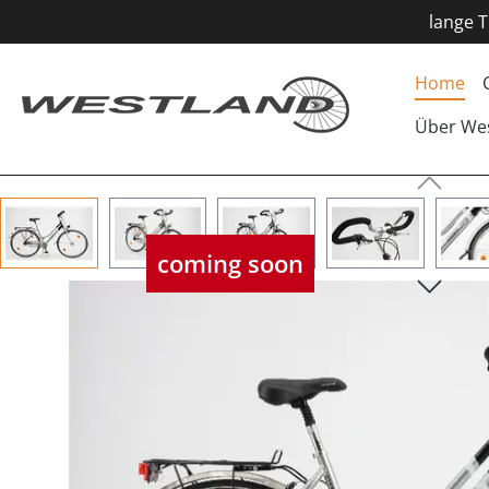
lange T
Home
Über We
Bildergalerie überspringen
coming soon