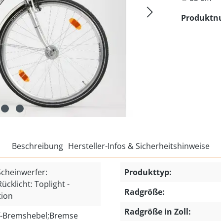
Produkt
Beschreibung
Hersteller-Infos & Sicherheitshinweise
heinwerfer:
Produkttyp:
cklicht: Toplight -
Radgröße:
tion
Radgröße in Zoll:
f-Bremshebel;Bremse