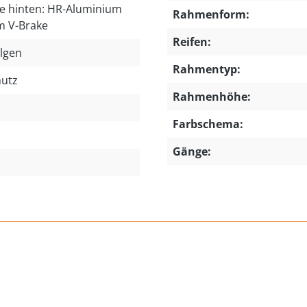
se hinten: HR-Aluminium
Rahmenform:
m V-Brake
Reifen:
lgen
Rahmentyp:
hutz
Rahmenhöhe:
Farbschema:
Gänge: