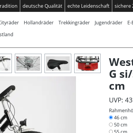
radition
deutsche Qualität
echte Leidenschaft
sichere
Cityräder
Hollandräder
Trekkingräder
Jugendräder
E-
stland
West
G si
cm
UVP: 43
Rahmenh
46 cm
50 cm
55 cm