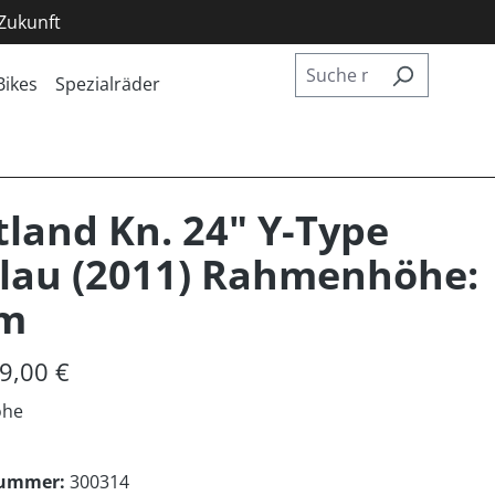
 Zukunft
Bikes
Spezialräder
land Kn. 24" Y-Type
lau (2011) Rahmenhöhe:
cm
9,00 €
öhe
nummer:
300314