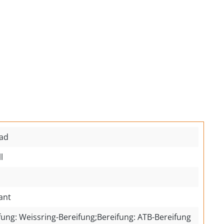
ad
l
ant
fung: Weissring-Bereifung;Bereifung: ATB-Bereifung