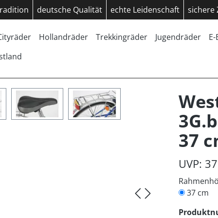
radition
deutsche Qualität
echte Leidenschaft
sichere
Cityräder
Hollandräder
Trekkingräder
Jugendräder
E-
stland
West
3G.b
37 
UVP: 37
Rahmenh
37 cm
Produkt