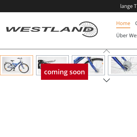
lange T
Home
Über We
Bildergalerie überspringen
coming soon