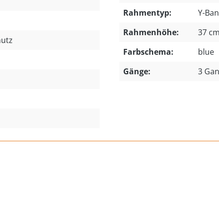
Rahmentyp:
Y-Ba
Rahmenhöhe:
37 c
hutz
Farbschema:
blue
Gänge:
3 Ga