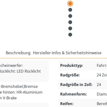
Beschreibung
Hersteller-Infos & Sicherheitshinweise
heinwerfer:
Produkttyp:
Fahrr
ücklicht: LED Rücklicht
Radgröße:
24 Zol
Radgröße in Zoll:
24
f-Bremshebel;Bremse
se hinten: HR-Aluminium
Rahmenform:
Diam
m V-Brake
Reifen:
Berei