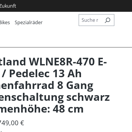
 Zukunft
Bikes
Spezialräder
tland WLNE8R-470 E-
 / Pedelec 13 Ah
enfahrrad 8 Gang
enschaltung schwarz
menhöhe: 48 cm
749,00 €