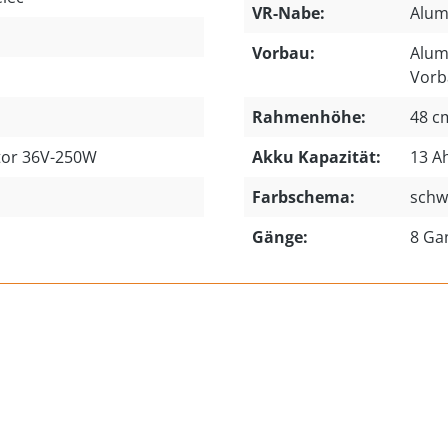
VR-Nabe:
Alum
Vorbau:
Alum
Vorb
Rahmenhöhe:
48 c
tor 36V-250W
Akku Kapazität:
13 A
Farbschema:
schw
Gänge:
8 Ga