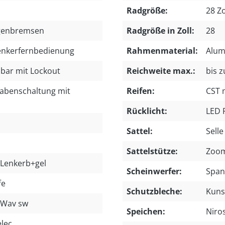
Radgröße:
28 Zo
lgenbremsen
Radgröße in Zoll:
28
Lenkerfernbedienung
Rahmenmaterial:
Alum
lbar mit Lockout
Reichweite max.:
bis 
abenschaltung mit
Reifen:
CST 
Rücklicht:
LED 
Sattel:
Selle
Sattelstütze:
Zoom
 Lenkerb+gel
Scheinwerfer:
Span
fe
Schutzbleche:
Kuns
 Wav sw
Speichen:
Niro
lec