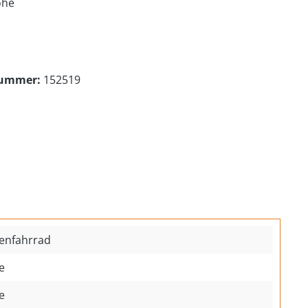
öhe
nummer:
152519
nfahrrad
e
e