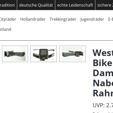
radition
deutsche Qualität
echte Leidenschaft
sichere
Cityräder
Hollandräder
Trekkingräder
Jugendräder
E-
stland
Wes
Bike
Dam
Nab
Rah
UVP: 2.