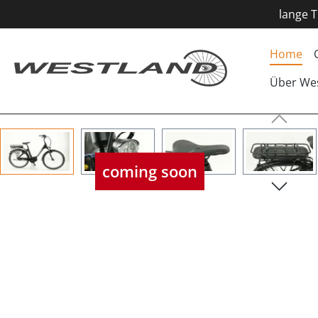
lange T
Home
Über We
Bildergalerie überspringen
coming soon