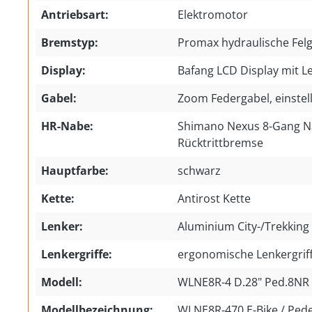
Antriebsart:
Elektromotor
Bremstyp:
Promax hydraulische Fe
Display:
Bafang LCD Display mit 
Gabel:
Zoom Federgabel, einstel
HR-Nabe:
Shimano Nexus 8-Gang N
Rücktrittbremse
Hauptfarbe:
schwarz
Kette:
Antirost Kette
Lenker:
Aluminium City-/Trekking
Lenkergriffe:
ergonomische Lenkergrif
Modell:
WLNE8R-4 D.28" Ped.8NR
Modellbezeichnung:
WLNE8R-470 E-Bike / Pede